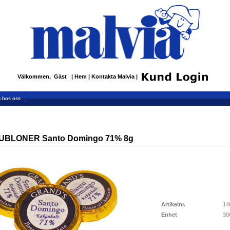
Välkommen, Gäst
|
Hem
|
Kontakta Malvia
|
 hos oss
BLONER Santo Domingo 71% 8g
Artikelnr.
14
Enhet
30