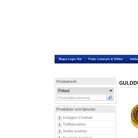
Skapa Login Här
Frakt, Leverans & Villkor
Jobba
Produktsök
GULDDU
Produktbenämning
Produkter och tjänster
Inslagen Choklad
Tryffelpraliner
Amille praliner