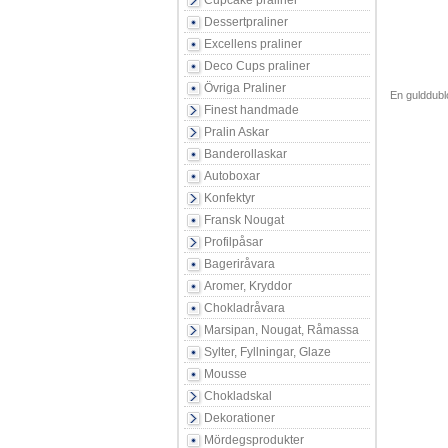
Cupcake praliner
Dessertpraliner
Excellens praliner
Deco Cups praliner
Övriga Praliner
En gulddubl
Finest handmade
Pralin Askar
Banderollaskar
Autoboxar
Konfektyr
Fransk Nougat
Profilpåsar
Bageriråvara
Aromer, Kryddor
Chokladråvara
Marsipan, Nougat, Råmassa
Sylter, Fyllningar, Glaze
Mousse
Chokladskal
Dekorationer
Mördegsprodukter